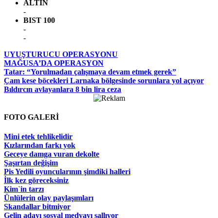
ALTIN
-
BIST 100
-
-
UYUŞTURUCU OPERASYONU
MAĞUSA’DA OPERASYON
Tatar: “Yorulmadan çalışmaya devam etmek gerek”
Çam kese böcekleri Larnaka bölgesinde sorunlara yol açıyor
Bıldırcın avlayanlara 8 bin lira ceza
FOTO GALERİ
Mini etek tehlikelidir
Kızlarından farkı yok
Geceye damga vuran dekolte
Şaşırtan değişim
Pis Yedili oyuncularının şimdiki halleri
İlk kez göreceksiniz
Kim`in tarzı
Ünlülerin olay paylaşımları
Skandallar bitmiyor
Gelin adayı sosyal medyayı sallıyor