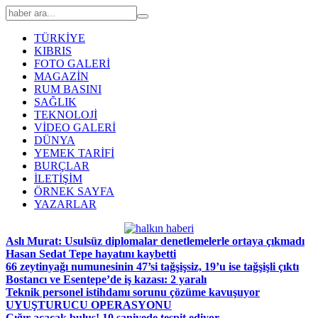
TÜRKİYE
KIBRIS
FOTO GALERİ
MAGAZİN
RUM BASINI
SAĞLIK
TEKNOLOJİ
VİDEO GALERİ
DÜNYA
YEMEK TARİFİ
BURÇLAR
İLETİŞİM
ÖRNEK SAYFA
YAZARLAR
Aslı Murat: Usulsüz diplomalar denetlemelerle ortaya çıkmadı
Hasan Sedat Tepe hayatını kaybetti
66 zeytinyağı numunesinin 47’si tağşişsiz, 19’u ise tağşişli çıktı
Bostancı ve Esentepe’de iş kazası: 2 yaralı
Teknik personel istihdamı sorunu çözüme kavuşuyor
UYUŞTURUCU OPERASYONU
Çığır açacak buluş! 10 saniyede tespit ediyor