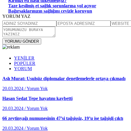
Kırmızı eti nasıl tüketmeliyiz?
Taze kesilmiş et sağlık sorunlarına yol açıyor
Bağırsaklarınızın sağlığını cevizle koruyun
YORUM YAZ
YORUMU GÖNDER
YENİLER
POPÜLER
YORUM
Aslı Murat: Usulsüz diplomalar denetlemelerle ortaya çıkmadı
20.03.2024 / Yorum Yok
Hasan Sedat Tepe hayatını kaybetti
20.03.2024 / Yorum Yok
66 zeytinyağı numunesinin 47’si tağşişsiz, 19’u ise tağşişli çıktı
20.03.2024 / Yorum Yok