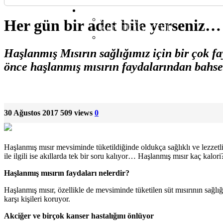
YEMEK TARİFİ
DİĞER
ÖRNEK SAYFA
Her gün bir adet bile yerseniz…
KONU İÇİ GALERİ
YORUMLU KONU
Haşlanmış Mısırın sağlığımız için bir çok f
önce haşlanmış mısırın faydalarından bah
30 Ağustos 2017
509 views
0
Haşlanmış mısır mevsiminde tüketildiğinde oldukça sağlıklı ve lezzetli
ile ilgili ise akıllarda tek bir soru kalıyor… Haşlanmış mısır kaç kalori
Haşlanmış mısırın faydaları nelerdir?
Haşlanmış mısır, özellikle de mevsiminde tüketilen süt mısırının sağlı
karşı kişileri koruyor.
Akciğer ve birçok kanser hastalığını önlüyor