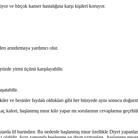
üyor ve birçok kanser hastalığına karşı kişileri koruyor.
den arındırmaya yardımcı olur.
 yüzde yirmi üçünü karşılayabilir.
şatabilir.
tkiler ve besinler faydalı oldukları gibi her bünyede aynı sonucu doğur
ç kalori, haşlanmış mısır kilo yapar mı sorularının cevaplarına geçebili
ktarda lif barındırır. Bu nedenle haşlanmış mısır özellikle Diyet yapanlar
mcı olabilir. Aynı zamanda beslenme ve diyet uzmanları, haşlanmış mısırı