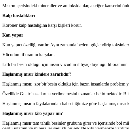
Mısırın içerisindeki mineraller ve antioksidanlar, akciğer kanserini önl
Kalp hastalıkları
Koroner kalp hastalığına karşı kişileri korur.
Kan yapar
Kan yapıcı özelliği vardır. Aynı zamanda bedeni güçlendirip toksinler
Vücudun lif oranını karşılar .
Lifli bir besin olduğu için insan vücudun ihtiyaç duyduğu lif oranının
Haşlanmış mısır kimlere zararlıdır?
Haşlanmış mısır, zor bir besin olduğu için bazın insanlarda problem ya
Özellikle Guatr hastalarına verilmemesini uzmanlar belirtmektedir. Bi
Haşlanmış mısırın faydalarından bahsettiğimize göre haşlanmış mısır ka
Haşlanmış mısır kilo yapar mı?
Haşlanmış mısır tam tahıllı besinler grubuna girer ve içerisinde bol mi
çeşitli vitamin ve mineraller sağlıklı bir şekilde kilo vermenize yardı