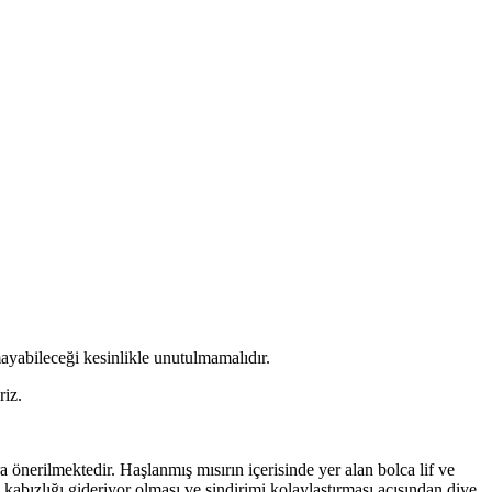
mayabileceği kesinlikle unutulmamalıdır.
riz.
a önerilmektedir. Haşlanmış mısırın içerisinde yer alan bolca lif ve
 kabızlığı gideriyor olması ve sindirimi kolaylaştırması açısından diye