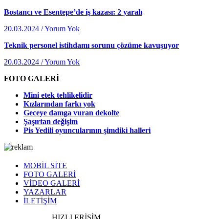
Bostancı ve Esentepe’de iş kazası: 2 yaralı
20.03.2024 / Yorum Yok
Teknik personel istihdamı sorunu çözüme kavuşuyor
20.03.2024 / Yorum Yok
FOTO GALERİ
Mini etek tehlikelidir
Kızlarından farkı yok
Geceye damga vuran dekolte
Şaşırtan değişim
Pis Yedili oyuncularının şimdiki halleri
MOBİL SİTE
FOTO GALERİ
VİDEO GALERİ
YAZARLAR
İLETİŞİM
HIZLI ERİŞİM