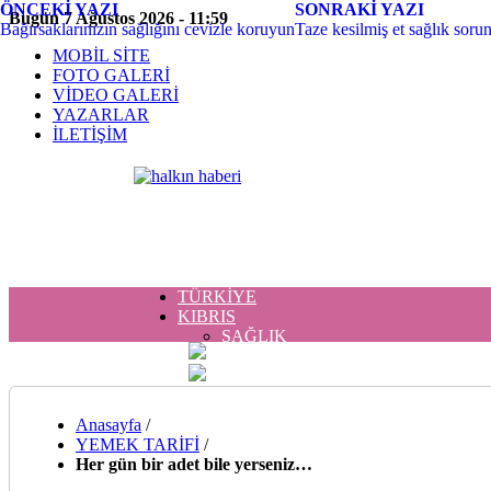
ÖNCEKİ YAZI
SONRAKİ YAZI
Bugün 7 Ağustos 2026 - 11:59
Bağırsaklarınızın sağlığını cevizle koruyun
Taze kesilmiş et sağlık sorun
MOBİL SİTE
FOTO GALERİ
VİDEO GALERİ
YAZARLAR
İLETİŞİM
TÜRKİYE
KIBRIS
SAĞLIK
MAGAZİN
DÜNYA
DÜNYA
TEKNOLOJİ
Anasayfa
/
MAGAZİN
YEMEK TARİFİ
/
RUM BASINI
Her gün bir adet bile yerseniz…
SAĞLIK