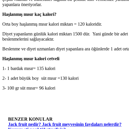
yapanlara öneriyorlar.
Haşlanmış mısır kaç kalori?
Orta boy haşlanmış mısır kalori miktarı = 120 kaloridir.
Diyet yapanların günlük kalori miktarı 1500 dür. Yani günde bir adet o
beslenmelerini sağlayacaktır.
Beslenme ve diyet uzmanları diyet yapanlara ara öğünlerde 1 adet orta
Haşlanmış mısır kalori cetveli
1- 1 bardak mısır= 135 kalori
2- 1 adet büyük boy süt mısır =130 kalori
3- 100 gr süt mısır= 96 kalori
BENZER KONULAR
Jack fruit nedir? Jack fruit meyvesinin faydaları nelerdir?