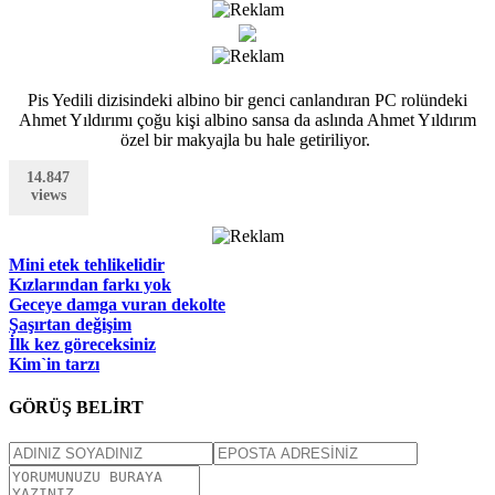
Pis Yedili dizisindeki albino bir genci canlandıran PC rolündeki
Ahmet Yıldırımı çoğu kişi albino sansa da aslında Ahmet Yıldırım
özel bir makyajla bu hale getiriliyor.
14.847
views
Mini etek tehlikelidir
Kızlarından farkı yok
Geceye damga vuran dekolte
Şaşırtan değişim
İlk kez göreceksiniz
Kim`in tarzı
GÖRÜŞ BELİRT