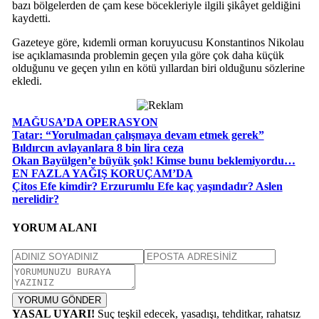
bazı bölgelerden de çam kese böcekleriyle ilgili şikâyet geldiğini
kaydetti.
Gazeteye göre, kıdemli orman koruyucusu Konstantinos Nikolau
ise açıklamasında problemin geçen yıla göre çok daha küçük
olduğunu ve geçen yılın en kötü yıllardan biri olduğunu sözlerine
ekledi.
MAĞUSA’DA OPERASYON
Tatar: “Yorulmadan çalışmaya devam etmek gerek”
Bıldırcın avlayanlara 8 bin lira ceza
Okan Bayülgen’e büyük şok! Kimse bunu beklemiyordu…
EN FAZLA YAĞIŞ KORUÇAM’DA
Çitos Efe kimdir? Erzurumlu Efe kaç yaşındadır? Aslen
nerelidir?
YORUM ALANI
YORUMU GÖNDER
YASAL UYARI!
Suç teşkil edecek, yasadışı, tehditkar, rahatsız