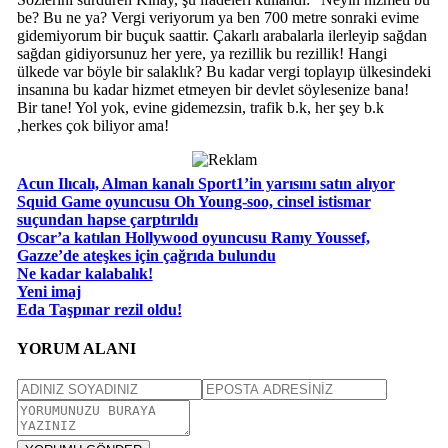
be? Bu ne ya? Vergi veriyorum ya ben 700 metre sonraki evime
gidemiyorum bir buçuk saattir. Çakarlı arabalarla ilerleyip sağdan
sağdan gidiyorsunuz her yere, ya rezillik bu rezillik! Hangi
ülkede var böyle bir salaklık? Bu kadar vergi toplayıp ülkesindeki
insanına bu kadar hizmet etmeyen bir devlet söylesenize bana!
Bir tane! Yol yok, evine gidemezsin, trafik b.k, her şey b.k
,herkes çok biliyor ama!
Acun Ilıcalı, Alman kanalı Sport1’in yarısını satın alıyor
Squid Game oyuncusu Oh Young-soo, cinsel istismar
suçundan hapse çarptırıldı
Oscar’a katılan Hollywood oyuncusu Ramy Youssef,
Gazze’de ateşkes için çağrıda bulundu
Ne kadar kalabalık!
Yeni imaj
Eda Taşpınar rezil oldu!
YORUM ALANI