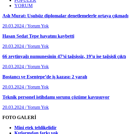
POPÜLER
YORUM
Aslı Murat: Usulsüz diplomalar denetlemelerle ortaya çıkmadı
20.03.2024 / Yorum Yok
Hasan Sedat Tepe hayatını kaybetti
20.03.2024 / Yorum Yok
66 zeytinyağı numunesinin 47’si tağşişsiz, 19’u ise tağşişli çıktı
20.03.2024 / Yorum Yok
Bostancı ve Esentepe’de iş kazası: 2 yaralı
20.03.2024 / Yorum Yok
Teknik personel istihdamı sorunu çözüme kavuşuyor
20.03.2024 / Yorum Yok
FOTO GALERİ
Mini etek tehlikelidir
Kızlarından farkı yok