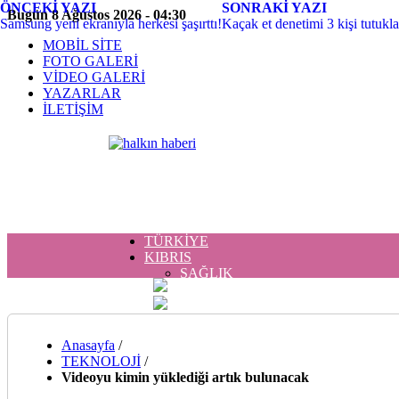
ÖNCEKİ YAZI
SONRAKİ YAZI
Bugün 8 Ağustos 2026 - 04:30
Samsung yeni ekranıyla herkesi şaşırttı!
Kaçak et denetimi 3 kişi tutukl
MOBİL SİTE
FOTO GALERİ
VİDEO GALERİ
YAZARLAR
İLETİŞİM
TÜRKİYE
KIBRIS
SAĞLIK
MAGAZİN
DÜNYA
DÜNYA
TEKNOLOJİ
Anasayfa
/
MAGAZİN
TEKNOLOJİ
/
RUM BASINI
Videoyu kimin yüklediği artık bulunacak
SAĞLIK