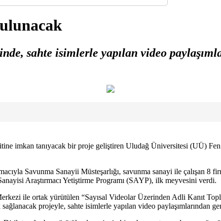
bulunacak
sinde, sahte isimlerle yapılan video paylaşı
spitine imkan tanıyacak bir proje geliştiren Uludağ Üniversitesi (UÜ) F
rmak amacıyla Savunma Sanayii Müsteşarlığı, savunma sanayi ile ça
si Araştırmacı Yetiştirme Programı (SAYP), ilk meyvesini verdi.
rkezi ile ortak yürütülen “Sayısal Videolar Üzerinden Adli Kanıt Top
k sağlanacak projeyle, sahte isimlerle yapılan video paylaşımlarından g