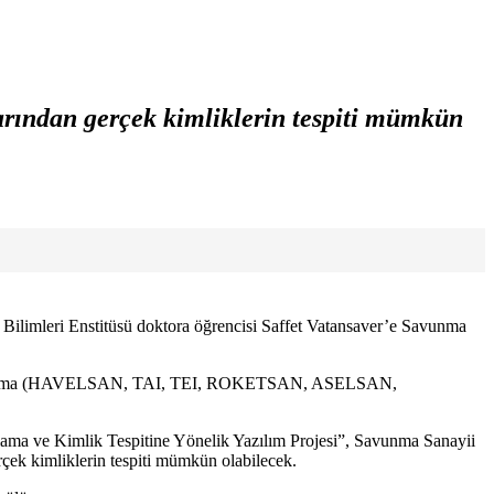
mlarından gerçek kimliklerin tespiti mümkün
en Bilimleri Enstitüsü doktora öğrencisi Saffet Vatansaver’e Savunma
lışan 8 firma (HAVELSAN, TAI, TEI, ROKETSAN, ASELSAN,
lama ve Kimlik Tespitine Yönelik Yazılım Projesi”, Savunma Sanayii
erçek kimliklerin tespiti mümkün olabilecek.