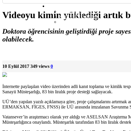
YEMEK TARİFİ
DİĞER
ÖRNEK SAYFA
Videoyu kimin yüklediği artık 
KONU İÇİ GALERİ
YORUMLU KONU
Doktora öğrencisinin geliştirdiği proje saye
olabilecek.
10 Eylül 2017
349 views
0
İnternette paylaşılan video üzerinden adli kanıt toplama ve kimlik te
Sanayii Müsteşarlığı, 83 bin liralık proje desteği sağlayacak.
UÜ’den yapılan yazılı açıklamaya göre, proje çalışmalarını artı
ERMAKSAN, FİGES, FNSS) ile UÜ arasında imzalanan Savunma Sanayi
Vatansever’in araştırmacı olarak yer aldığı ve ASELSAN Araştırma Me
Müsteşarlığınca onaylandı. Müsteşarlık tarafından 83 bin liralık deste